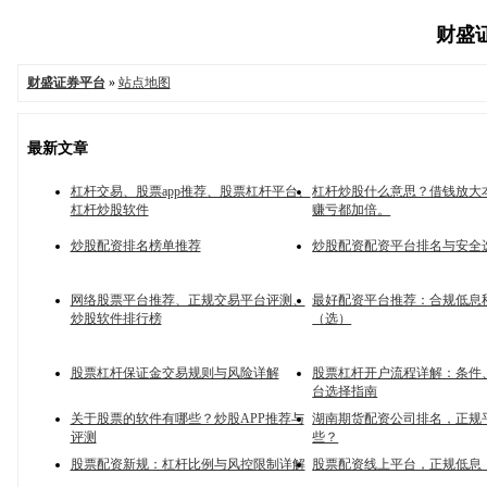
财盛证
财盛证券平台
»
站点地图
最新文章
杠杆交易、股票app推荐、股票杠杆平台、
杠杆炒股什么意思？借钱放大
杠杆炒股软件
赚亏都加倍。
炒股配资排名榜单推荐
炒股配资配资平台排名与安全
网络股票平台推荐、正规交易平台评测、
最好配资平台推荐：合规低息
炒股软件排行榜
（选）
股票杠杆保证金交易规则与风险详解
股票杠杆开户流程详解：条件
台选择指南
关于股票的软件有哪些？炒股APP推荐与
湖南期货配资公司排名，正规
评测
些？
股票配资新规：杠杆比例与风控限制详解
股票配资线上平台，正规低息