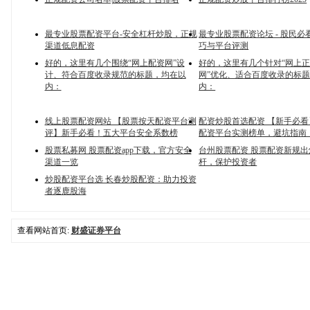
最专业股票配资平台-安全杠杆炒股，正规
最专业股票配资论坛 - 股民必
渠道低息配资
巧与平台评测
好的，这里有几个围绕“网上配资网”设
好的，这里有几个针对“网上
计、符合百度收录规范的标题，均在以
网”优化、适合百度收录的标
内：
内：
线上股票配资网站 【股票按天配资平台测
配资炒股首选配资 【新手必
评】新手必看！五大平台安全系数榜
配资平台实测榜单，避坑指南
股票私募网 股票配资app下载，官方安全
台州股票配资 股票配资新规
渠道一览
杆，保护投资者
炒股配资平台选 长春炒股配资：助力投资
者逐鹿股海
查看网站首页:
财盛证券平台