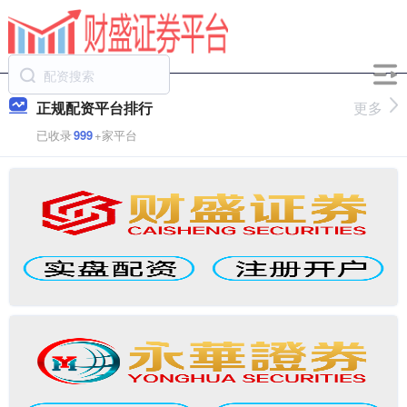
正规配资平台排行
更多
已收录
999
+家平台