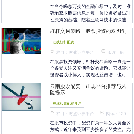
在当今瞬息万变的金融市场中，及时、准
确地获取股票信息是每一位投资者做出理
性决策的基础。随着互联网技术的快速发
展在线股票配资，专业的股票信息平台应
杠杆交易策略：股票投资的双刃剑
运而生，它们不仅....
在线杠杆配资
栏目：财盛证券平台
阅读：66
在股票投资领域，杠杆交易策略一直是一
个备受关注又充满争议的话题。它既能让
投资者以小博大，实现收益倍增，也可能
在短时间内造成巨大亏损。正如一把双刃
云南股票配资，正规平台推荐与风
剑，杠杆交易的魅....
险提示
在线股票配资开户
栏目：财盛证券平台
阅读：120
在股市投资中，配资作为一种放大资金的
方式，近年来受到不少投资者的关注。尤