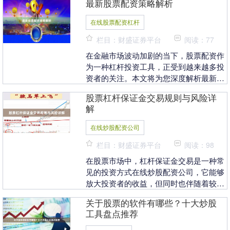
最新股票配资策略解析
琅满目的....
在线股票配资杠杆
栏目：财盛证券平台
阅读：77
在金融市场波动加剧的当下，股票配资作
为一种杠杆投资工具，正受到越来越多投
资者的关注。本文将为您深度解析最新的
股票配资策略，帮助您在控制风险的前提
股票杠杆保证金交易规则与风险详
下在线股票配资杠....
解
在线炒股配资公司
栏目：财盛证券平台
阅读：98
在股票市场中，杠杆保证金交易是一种常
见的投资方式在线炒股配资公司，它能够
放大投资者的收益，但同时也伴随着较高
的风险。本文将详细解析股票杠杆保证金
关于股票的软件有哪些？十大炒股
交易的规则与风险....
工具盘点推荐