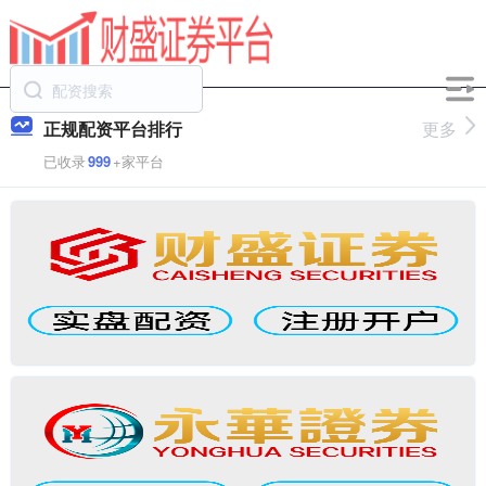
正规配资平台排行
更多
已收录
999
+家平台