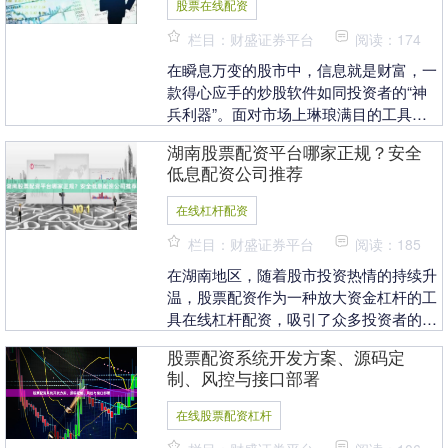
股票在线配资
栏目：财盛证券平台
阅读：174
在瞬息万变的股市中，信息就是财富，一
款得心应手的炒股软件如同投资者的“神
兵利器”。面对市场上琳琅满目的工具股
票在线配资，如何选择适合自己的那一
湖南股票配资平台哪家正规？安全
款？本文将为您盘点....
低息配资公司推荐
在线杠杆配资
栏目：财盛证券平台
阅读：185
在湖南地区，随着股市投资热情的持续升
温，股票配资作为一种放大资金杠杆的工
具在线杠杆配资，吸引了众多投资者的目
光。然而，面对市场上琳琅满目的配资平
股票配资系统开发方案、源码定
台，许多投资者不....
制、风控与接口部署
在线股票配资杠杆