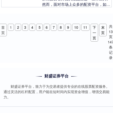
然而，面对市场上众多的配资平台，如何
选择一家正规、安全的配资公司，成为投
资者最关心的问题....
共
首
1
2
3
4
5
6
7
8
9
10
11
下
末
13
页
一
页
页
页
14
条
记
录
财盛证券平台
财盛证券平台，致力于为交易者提供专业的在线股票配资服务。
通过灵活的杠杆配置，用户能在短时间内实现资金增值，增强交易能
力。