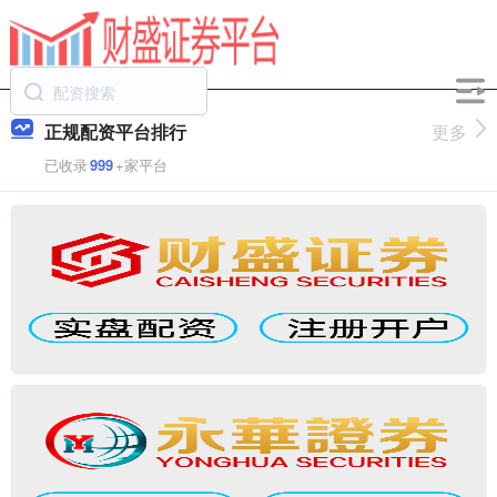
正规配资平台排行
更多
已收录
999
+家平台