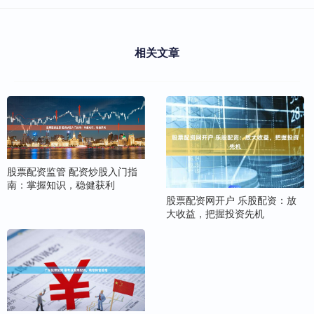
相关文章
股票配资监管 配资炒股入门指
南：掌握知识，稳健获利
股票配资网开户 乐股配资：放
大收益，把握投资先机