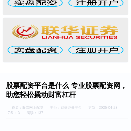
股票配资平台是什么 专业股票配资网，
助您轻松撬动财富杠杆
作者：股票网上配资
平台：财盛证券平台
更新：2025-04-28
17:51:13
阅读：137