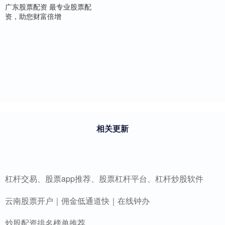
广东股票配资 最专业股票配
资，助您财富倍增
相关更新
杠杆交易、股票app推荐、股票杠杆平台、杠杆炒股软件
云南股票开户｜佣金低通道快｜在线钟办
炒股配资排名榜单推荐