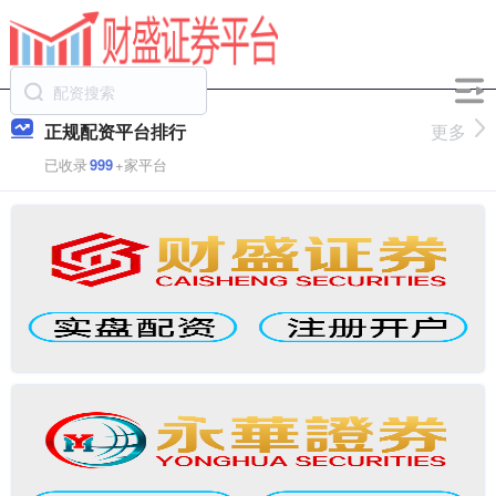
正规配资平台排行
更多
已收录
999
+家平台