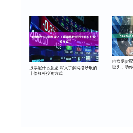
内盘期货配
巨头，助
股票配什么意思 深入了解网络炒股的
十倍杠杆投资方式