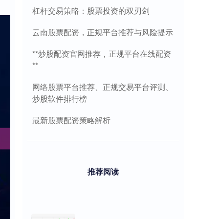
杠杆交易策略：股票投资的双刃剑
云南股票配资，正规平台推荐与风险提示
**炒股配资官网推荐，正规平台在线配资
**
网络股票平台推荐、正规交易平台评测、
炒股软件排行榜
最新股票配资策略解析
推荐阅读