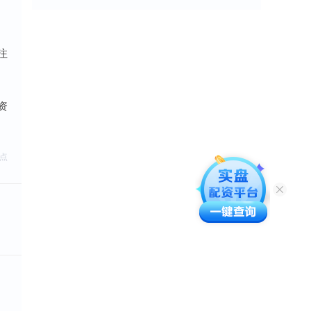
注
资
点