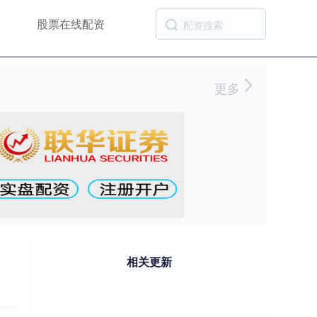
股票在线配资
更多
相关更新