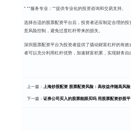
* **服务专业：**提供专业化的投资咨询和交易支持。
选择合适的股票配资平台后，投资者还应制定合理的投
意风险控制，避免过度杠杆带来的损失。
深圳股票配资平台为投资者提供了撬动财富杠杆的有效
者可以充分利用杠杆优势，加速财富积累，实现财务自
上一篇：
上海炒股配资 股票配资风险：高收益伴随高风险
下一篇：
证券公司买入的股票能跟买吗 用股票配资炒股