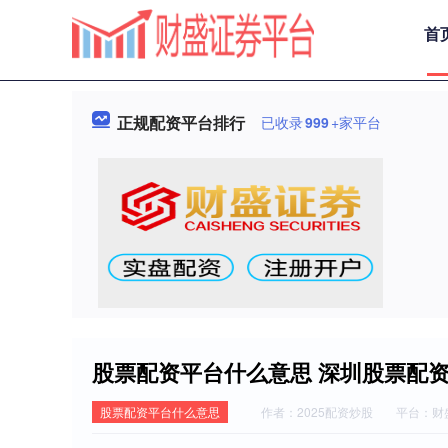
首
正规配资平台排行
已收录
999
+家平台
股票配资平台什么意思 深圳股票配
股票配资平台什么意思
作者：2025配资炒股
平台：财