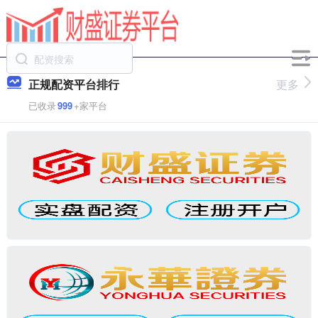
正规配资平台排行
更多
已收录
999
+家平台