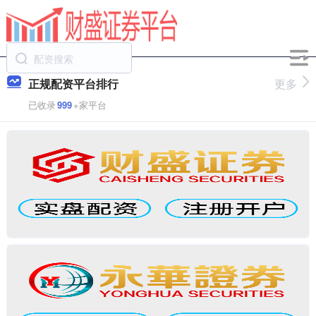
正规配资平台排行
更多
已收录
999
+家平台