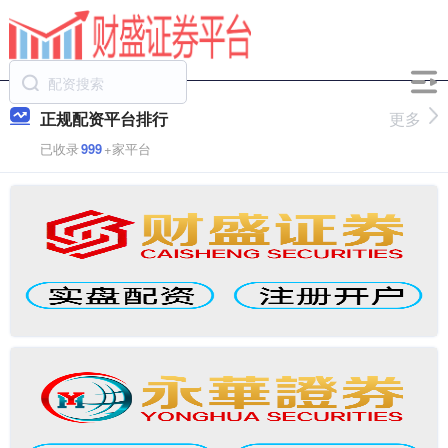
正规配资平台排行
更多
已收录
999
+家平台