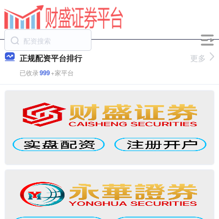
正规配资平台排行
更多
已收录
999
+家平台