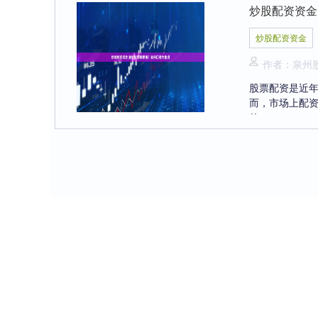
炒股配资资金
炒股配资资金
作者：泉州
股票配资是近
而，市场上配资
的....