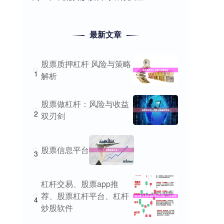
最新文章
股票质押杠杆 风险与策略
1
解析
股票做杠杆：风险与收益
2
双刃剑
股票信息平台
3
杠杆交易、股票app推
荐、股票杠杆平台、杠杆
4
炒股软件