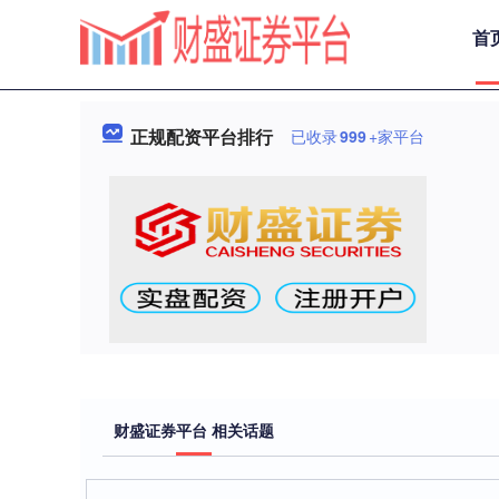
首
正规配资平台排行
已收录
999
+家平台
财盛证券平台 相关话题