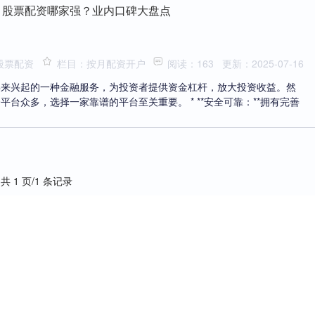
 股票配资哪家强？业内口碑大盘点
股票配资
栏目：按月配资开户
阅读：163
更新：2025-07-16
年来兴起的一种金融服务，为投资者提供资金杠杆，放大投资收益。然
平台众多，选择一家靠谱的平台至关重要。 * **安全可靠：**拥有完善
共 1 页/1 条记录