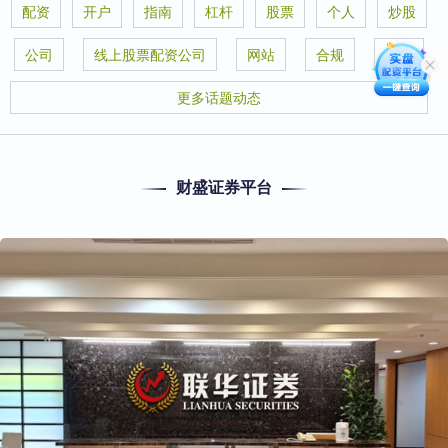
配资
开户
指南
杠杆
股票
个人
炒股
公司
线上股票配资公司
网站
合规
放大
更多话题动态
财盛证券平台