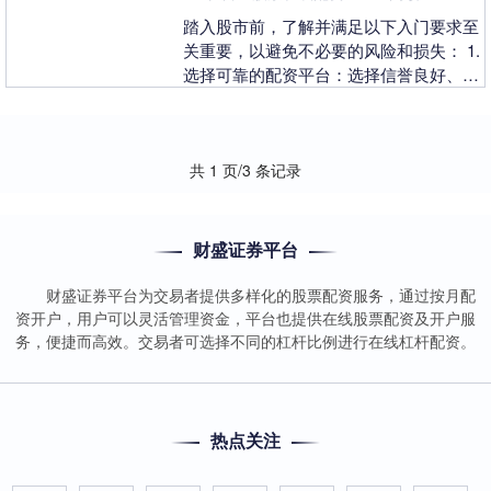
踏入股市前，了解并满足以下入门要求至
关重要，以避免不必要的风险和损失： 1.
选择可靠的配资平台：选择信誉良好、合
法合规的配资平台进行交易，确保资金安
全。 **....
共 1 页/3 条记录
财盛证券平台
财盛证券平台为交易者提供多样化的股票配资服务，通过按月配
资开户，用户可以灵活管理资金，平台也提供在线股票配资及开户服
务，便捷而高效。交易者可选择不同的杠杆比例进行在线杠杆配资。
热点关注