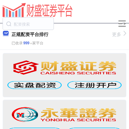
正规配资平台排行
更多
已收录
999
+家平台