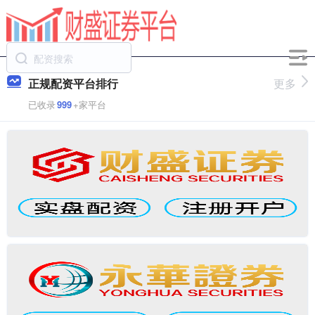
正规配资平台排行
更多
已收录
999
+家平台