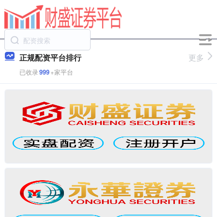
正规配资平台排行
更多
已收录
999
+家平台