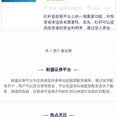
栏目：股票在线配资
阅读：128
杠杆是炒股平台上的一项重要功能，对投
资者来说具有重要性。首先，杠杆可以提
高投资者的资金利用率，通过借入资金来
进行交易，可以放大投资者的盈利空间。
其次，杠杆可以帮....
共 1 页/1 条记录
财盛证券平台
财盛证券平台为交易者提供多样化的股票配资服务，通过按月配
资开户，用户可以灵活管理资金，平台也提供在线股票配资及开户服
务，便捷而高效。交易者可选择不同的杠杆比例进行在线杠杆配资。
热点关注