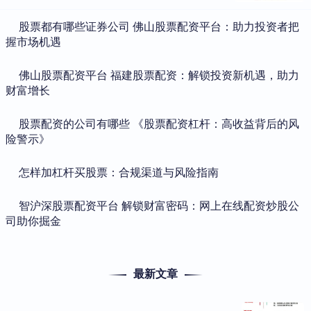
​股票都有哪些证券公司 佛山股票配资平台：助力投资者把
握市场机遇
​佛山股票配资平台 福建股票配资：解锁投资新机遇，助力
财富增长
​股票配资的公司有哪些 《股票配资杠杆：高收益背后的风
险警示》
​怎样加杠杆买股票：合规渠道与风险指南
​智沪深股票配资平台 解锁财富密码：网上在线配资炒股公
司助你掘金
最新文章