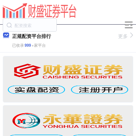
正规配资平台排行
更多
已收录
999
+家平台