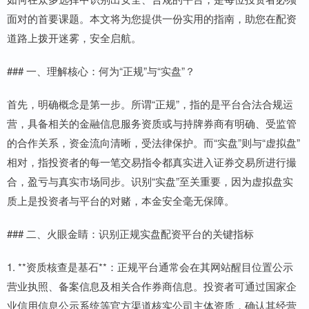
面对的首要课题。本文将为您提供一份实用的指南，助您在配资
道路上拨开迷雾，安全启航。
### 一、理解核心：何为“正规”与“实盘”？
首先，明确概念是第一步。所谓“正规”，指的是平台合法合规运
营，具备相关的金融信息服务资质或与持牌券商有明确、受监管
的合作关系，资金流向清晰，受法律保护。而“实盘”则与“虚拟盘”
相对，指投资者的每一笔交易指令都真实进入证券交易所进行撮
合，盈亏与真实市场同步。识别“实盘”至关重要，因为虚拟盘实
质上是投资者与平台的对赌，本金安全毫无保障。
### 二、火眼金睛：识别正规实盘配资平台的关键指标
1. **资质核查是基石**：正规平台通常会在其网站醒目位置公示
营业执照、备案信息及相关合作券商信息。投资者可通过国家企
业信用信息公示系统等官方渠道核实公司主体资质，确认其经营