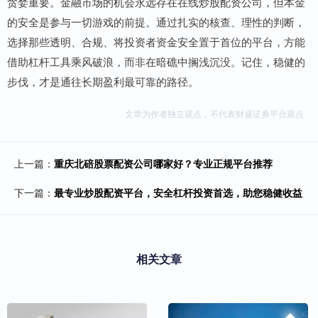
贪婪重要。金融市场的机会永远存在在线炒股配资公司，但本金
的安全是参与一切游戏的前提。通过扎实的核查、理性的判断，
选择那些透明、合规、将投资者资金安全置于首位的平台，方能
借助杠杆工具乘风破浪，而非在暗礁中搁浅沉没。记住，稳健的
步伐，才是通往长期盈利最可靠的路径。
文章为作者独立观点，不代表财盛证券平台观点
上一篇：
重庆北碚股票配资公司哪家好？专业正规平台推荐
下一篇：
最专业炒股配资平台，安全杠杆投资首选，助您稳健收益
相关文章