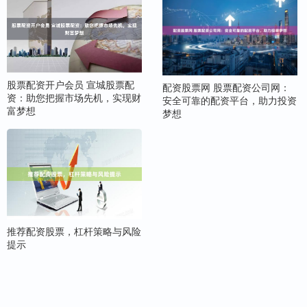
股票配资开户会员 宣城股票配
配资股票网 股票配资公司网：
资：助您把握市场先机，实现财
安全可靠的配资平台，助力投资
富梦想
梦想
推荐配资股票，杠杆策略与风险
提示