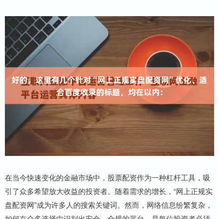
在当今快速变化的金融市场中，股票配资作为一种杠杆工具，吸
引了众多希望放大收益的投资者。随着需求的增长，“网上正规实
盘配资网”成为许多人的搜索关键词。然而，网络信息纷繁复杂，
如何在众多选择中识别出安全、合规的平台，是每位投资者必须