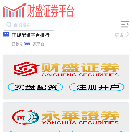
正规配资平台排行
更多
已收录
999
+家平台