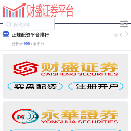
正规配资平台排行
更多
已收录
999
+家平台