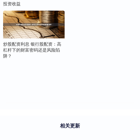
投资收益
炒股配资利息 银行股配资：高
杠杆下的财富密码还是风险陷
阱？
相关更新