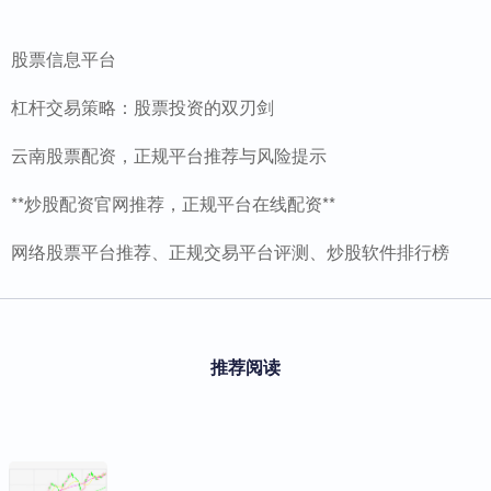
股票信息平台
杠杆交易策略：股票投资的双刃剑
云南股票配资，正规平台推荐与风险提示
**炒股配资官网推荐，正规平台在线配资**
网络股票平台推荐、正规交易平台评测、炒股软件排行榜
推荐阅读